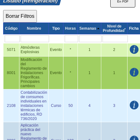
Listado (Refrigeración)
Nivel de
Código
Nombre
Tipo
Horas
Semanas
Ficha
*
Profundidad
Atmósferas
5071
Evento
*
1
2
Explosivas
Modificación
del
Reglamento de
8001
Instalaciones
Evento
*
1
1
Frigoríficas.
Principales
cambios
Contabilización
de consumos
individuales en
2108
instalaciones
Curso
50
4
3
térmicas de
edificios, RD
736/2020
Aplicación
práctica del
nuevo
Reglamento de