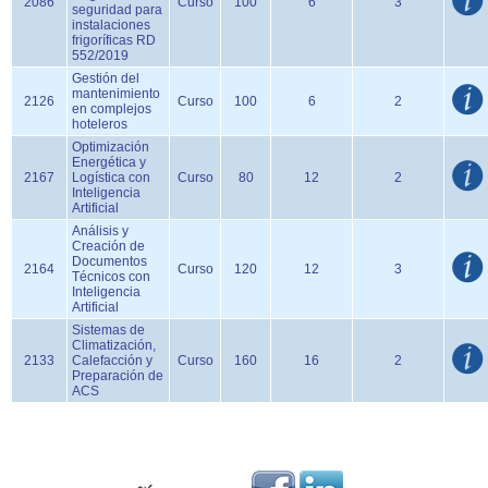
2086
Curso
100
6
3
seguridad para
instalaciones
frigoríficas RD
552/2019
Gestión del
mantenimiento
2126
Curso
100
6
2
en complejos
hoteleros
Optimización
Energética y
2167
Logística con
Curso
80
12
2
Inteligencia
Artificial
Análisis y
Creación de
Documentos
2164
Curso
120
12
3
Técnicos con
Inteligencia
Artificial
Sistemas de
Climatización,
2133
Calefacción y
Curso
160
16
2
Preparación de
ACS