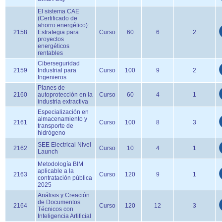
El sistema CAE
(Certificado de
ahorro energético):
2158
Estrategia para
Curso
60
6
2
proyectos
energéticos
rentables
Ciberseguridad
2159
Industrial para
Curso
100
9
2
Ingenieros
Planes de
2160
autoprotección en la
Curso
60
4
1
industria extractiva
Especialización en
almacenamiento y
2161
Curso
100
8
3
transporte de
hidrógeno
SEE Electrical Nivel
2162
Curso
10
4
1
Launch
Metodología BIM
aplicable a la
2163
Curso
120
9
1
contratación pública
2025
Análisis y Creación
de Documentos
2164
Curso
120
12
3
Técnicos con
Inteligencia Artificial