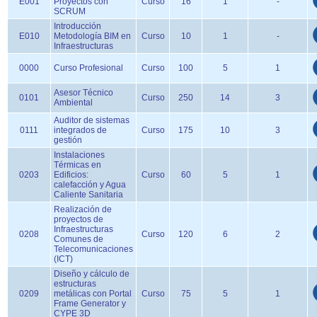
E001
Proyectos con
Curso
16
1
-
SCRUM
Introducción
E010
Metodología BIM en
Curso
10
1
-
Infraestructuras
0000
Curso Profesional
Curso
100
5
1
Asesor Técnico
0101
Curso
250
14
3
Ambiental
Auditor de sistemas
0111
integrados de
Curso
175
10
3
gestión
Instalaciones
Térmicas en
0203
Edificios:
Curso
60
5
1
calefacción y Agua
Caliente Sanitaria
Realización de
proyectos de
Infraestructuras
0208
Curso
120
6
2
Comunes de
Telecomunicaciones
(ICT)
Diseño y cálculo de
estructuras
0209
metálicas con Portal
Curso
75
5
1
Frame Generator y
CYPE 3D