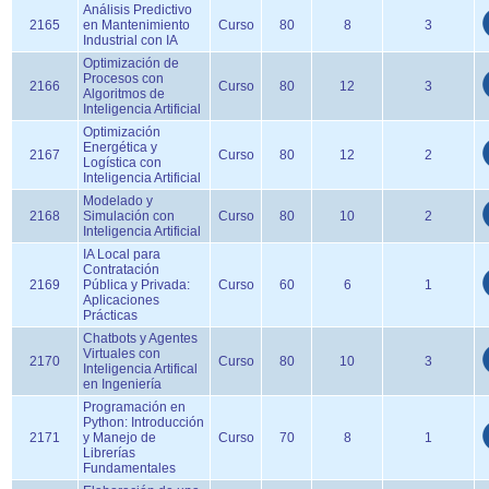
Análisis Predictivo
2165
en Mantenimiento
Curso
80
8
3
Industrial con IA
Optimización de
Procesos con
2166
Curso
80
12
3
Algoritmos de
Inteligencia Artificial
Optimización
Energética y
2167
Curso
80
12
2
Logística con
Inteligencia Artificial
Modelado y
2168
Simulación con
Curso
80
10
2
Inteligencia Artificial
IA Local para
Contratación
2169
Pública y Privada:
Curso
60
6
1
Aplicaciones
Prácticas
Chatbots y Agentes
Virtuales con
2170
Curso
80
10
3
Inteligencia Artifical
en Ingeniería
Programación en
Python: Introducción
2171
y Manejo de
Curso
70
8
1
Librerías
Fundamentales