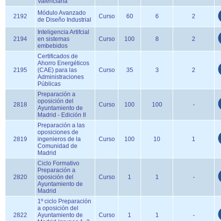
Valenciana
Módulo Avanzado
2192
Curso
60
6
2
de Diseño Industrial
Inteligencia Artifcial
2194
en sistemas
Curso
100
8
2
embebidos
Certificados de
Ahorro Energéticos
2195
(CAE) para las
Curso
35
3
2
Administraciones
Públicas
Preparación a
oposición del
2818
Curso
100
100
-
Ayuntamiento de
Madrid - Edición II
Preparación a las
oposiciones de
2819
ingenieros de la
Curso
100
10
1
Comunidad de
Madrid
Ciclo Formativo
Preparación a
2820
oposición del
Curso
1
1
-
Ayuntamiento de
Madrid
1º ciclo Preparación
a oposición del
2822
Ayuntamiento de
Curso
1
1
-