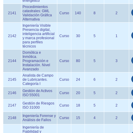
energético
Procedimientos
catastrales: GML
2141
Curso
140
8
2
Validación Gráfica
Alternativa
Ingeniería Visible
Presencia digital,
inteligencia artificial
2142
Curso
30
5
1
y marca profesional
para perfiles
técnicos
Domótica e
Inmótica.
2144
Programación e
Curso
80
5
3
Instalación. Nivel
Avanzado
Analista de Campo
2145
de Lubricantes.
Curso
24
6
2
Categoría I
Gestión de Activos
2146
Curso
20
5
2
ISO 55001
Gestión de Riesgos
2147
Curso
18
5
2
ISO 31000
Ingeniería Forense y
2148
Curso
15
4
2
Análisis de Fallos
Ingeniería de
Fiabilidad y