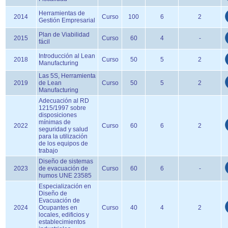
Herramientas de
2014
Curso
100
6
2
Gestión Empresarial
Plan de Viabilidad
2015
Curso
60
4
-
fácil
Introducción al Lean
2018
Curso
50
5
2
Manufacturing
Las 5S, Herramienta
2019
de Lean
Curso
50
5
2
Manufacturing
Adecuación al RD
1215/1997 sobre
disposiciones
mínimas de
2022
Curso
60
6
2
seguridad y salud
para la utilización
de los equipos de
trabajo
Diseño de sistemas
2023
de evacuación de
Curso
60
6
-
humos UNE 23585
Especialización en
Diseño de
Evacuación de
2024
Ocupantes en
Curso
40
4
2
locales, edificios y
establecimientos