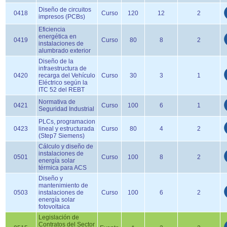
Diseño de circuitos
0418
Curso
120
12
2
impresos (PCBs)
Eficiencia
energética en
0419
Curso
80
8
2
instalaciones de
alumbrado exterior
Diseño de la
infraestructura de
0420
recarga del Vehículo
Curso
30
3
1
Eléctrico según la
ITC 52 del REBT
Normativa de
0421
Curso
100
6
1
Seguridad Industrial
PLCs, programacion
0423
lineal y estructurada
Curso
80
4
2
(Step7 Siemens)
Cálculo y diseño de
instalaciones de
0501
Curso
100
8
2
energía solar
térmica para ACS
Diseño y
mantenimiento de
0503
instalaciones de
Curso
100
6
2
energía solar
fotovoltaica
Legislación de
Contratos del Sector