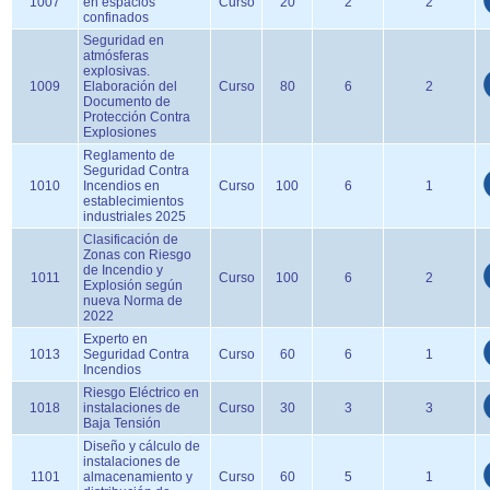
1007
en espacios
Curso
20
2
2
confinados
Seguridad en
atmósferas
explosivas.
1009
Elaboración del
Curso
80
6
2
Documento de
Protección Contra
Explosiones
Reglamento de
Seguridad Contra
1010
Incendios en
Curso
100
6
1
establecimientos
industriales 2025
Clasificación de
Zonas con Riesgo
de Incendio y
1011
Curso
100
6
2
Explosión según
nueva Norma de
2022
Experto en
1013
Seguridad Contra
Curso
60
6
1
Incendios
Riesgo Eléctrico en
1018
instalaciones de
Curso
30
3
3
Baja Tensión
Diseño y cálculo de
instalaciones de
1101
almacenamiento y
Curso
60
5
1