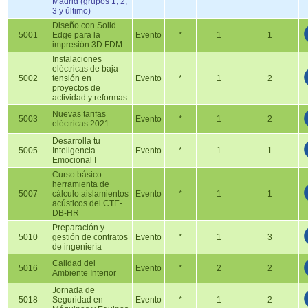
Madrid (grupos 1, 2,
3 y último)
Diseño con Solid
5001
Edge para la
Evento
*
1
1
impresión 3D FDM
Instalaciones
eléctricas de baja
5002
tensión en
Evento
*
1
2
proyectos de
actividad y reformas
Nuevas tarifas
5003
Evento
*
1
2
eléctricas 2021
Desarrolla tu
5005
Inteligencia
Evento
*
1
1
Emocional I
Curso básico
herramienta de
5007
cálculo aislamientos
Evento
*
1
1
acústicos del CTE-
DB-HR
Preparación y
5010
gestión de contratos
Evento
*
1
3
de ingeniería
Calidad del
5016
Evento
*
2
2
Ambiente Interior
Jornada de
5018
Seguridad en
Evento
*
1
2