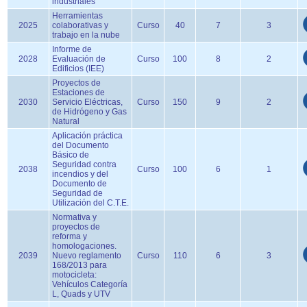
industriales
Herramientas
2025
colaborativas y
Curso
40
7
3
trabajo en la nube
Informe de
2028
Evaluación de
Curso
100
8
2
Edificios (IEE)
Proyectos de
Estaciones de
2030
Servicio Eléctricas,
Curso
150
9
2
de Hidrógeno y Gas
Natural
Aplicación práctica
del Documento
Básico de
Seguridad contra
2038
Curso
100
6
1
incendios y del
Documento de
Seguridad de
Utilización del C.T.E.
Normativa y
proyectos de
reforma y
homologaciones.
2039
Nuevo reglamento
Curso
110
6
3
168/2013 para
motocicleta:
Vehículos Categoría
L, Quads y UTV