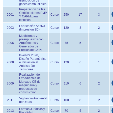
distribución de
gases combustibles
Preparación de las
Certificaciones PMP
2001
Curso
250
17
3
Y CAPM para
técnicos
Fabricación Aditiva
2003
Curso
120
8
2
(Impresión 3D)
Mediciones y
presupuestos con
2006
Arquímedes y
Curso
75
5
1
Generador de
Precios de CYPE
Inventor 2020,
Diseño Paramétrico
2008
e Iniciación al
Curso
120
6
1
Análisis De
Tensiones
Realización de
Expedientes de
Marcado CE de
2009
Curso
110
6
2
maquinaria y
productos de
construcción
Vigilancia Ambiental
2011
Curso
100
8
2
de Obras
Formas Jurídicas y
2013
Curso
70
5
2
Fiscalidad