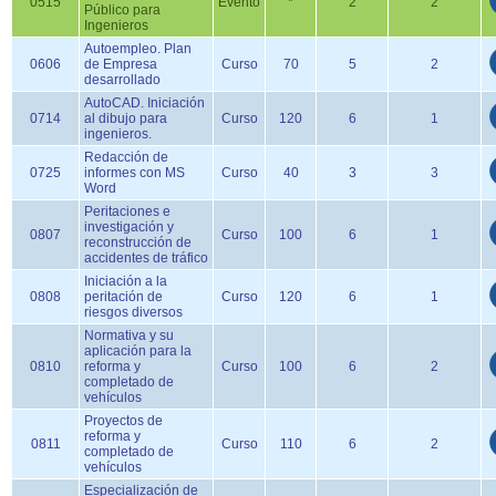
0515
Evento
*
2
2
Público para
Ingenieros
Autoempleo. Plan
0606
de Empresa
Curso
70
5
2
desarrollado
AutoCAD. Iniciación
0714
al dibujo para
Curso
120
6
1
ingenieros.
Redacción de
0725
informes con MS
Curso
40
3
3
Word
Peritaciones e
investigación y
0807
Curso
100
6
1
reconstrucción de
accidentes de tráfico
Iniciación a la
0808
peritación de
Curso
120
6
1
riesgos diversos
Normativa y su
aplicación para la
0810
reforma y
Curso
100
6
2
completado de
vehículos
Proyectos de
reforma y
0811
Curso
110
6
2
completado de
vehículos
Especialización de