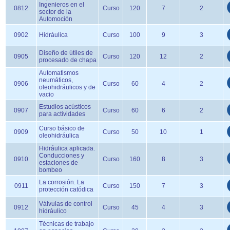
Ingenieros en el
0812
Curso
120
7
2
sector de la
Automoción
0902
Hidráulica
Curso
100
9
3
Diseño de útiles de
0905
Curso
120
12
2
procesado de chapa
Automatismos
neumáticos,
0906
Curso
60
4
2
oleohidráulicos y de
vacio
Estudios acústicos
0907
Curso
60
6
2
para actividades
Curso básico de
0909
Curso
50
10
1
oleohidráulica
Hidráulica aplicada.
Conducciones y
0910
Curso
160
8
3
estaciones de
bombeo
La corrosión. La
0911
Curso
150
7
3
protección catódica
Válvulas de control
0912
Curso
45
4
3
hidráulico
Técnicas de trabajo