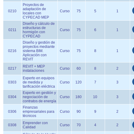
Proyectos de
adaptación de
0210
Curso
75
5
1
locales con
CYPECAD MEP
Diseño y cálculo de
estructuras de
0211
Curso
75
6
1
hormigón con
CYPECAD
Diseño y gestión de
proyectos mediante
0216
sistema BIM.
Curso
75
8
1
Aplicación con
REVIT
REVIT + MEP
0217
Curso
60
8
2
instalaciones
Experto en equipos
0303
de medida y
Curso
120
7
3
tarificación eléctrica
Experto en gestión y
0304
negociación de
Curso
180
10
3
contratos de energía
Finanzas
0306
empresariales para
Curso
90
9
2
técnicos
Emprender con
0308
Curso
70
4
2
Calidad