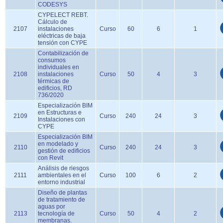
CODESYS
CYPELECT REBT.
Cálculo de
2107
instalaciones
Curso
60
6
1
eléctricas de baja
tensión con CYPE
Contabilización de
consumos
individuales en
2108
instalaciones
Curso
50
4
3
térmicas de
edificios, RD
736/2020
Especialización BIM
en Estructuras e
2109
Curso
240
24
3
Instalaciones con
CYPE
Especialización BIM
en modelado y
2110
Curso
240
24
3
gestión de edificios
con Revit
Análisis de riesgos
2111
ambientales en el
Curso
100
6
2
entorno industrial
Diseño de plantas
de tratamiento de
aguas por
2113
tecnología de
Curso
50
4
2
membranas.