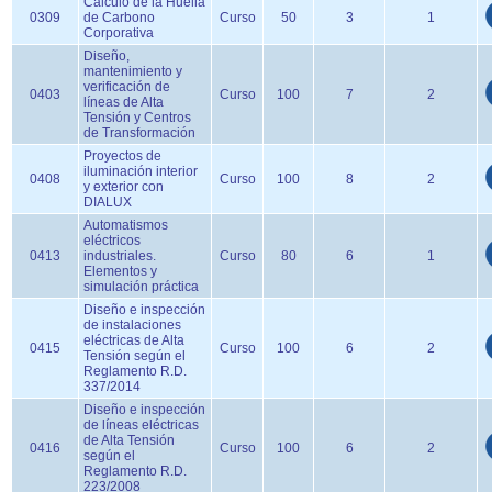
Cálculo de la Huella
0309
de Carbono
Curso
50
3
1
Corporativa
Diseño,
mantenimiento y
verificación de
0403
Curso
100
7
2
líneas de Alta
Tensión y Centros
de Transformación
Proyectos de
iluminación interior
0408
Curso
100
8
2
y exterior con
DIALUX
Automatismos
eléctricos
0413
industriales.
Curso
80
6
1
Elementos y
simulación práctica
Diseño e inspección
de instalaciones
eléctricas de Alta
0415
Curso
100
6
2
Tensión según el
Reglamento R.D.
337/2014
Diseño e inspección
de líneas eléctricas
de Alta Tensión
0416
Curso
100
6
2
según el
Reglamento R.D.
223/2008