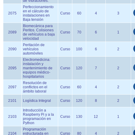
de Vibraciones.
Perfeccionamiento
en el cálculo de
2075
Curso
60
4
3
instalaciones en
Baja tensión
Biomecánica para
Peritos. Colisiones
2089
Curso
70
6
1
de vehículos a baja
velocidad
Peritación de
2090
vehículos
Curso
100
6
2
automóviles
Electromedicina:
instalación y
2095
mantenimiento de
Curso
120
7
2
equipos médico-
hospitalarios
Resolución de
2097
conflictos en el
Curso
60
4
2
ámbito laboral
2101
Logística Integral
Curso
120
8
2
Introducción a
Raspberry Pi y a la
2103
Curso
130
12
1
programación en
Python
Programación
2104
estructurada en
Curso
80
4
2