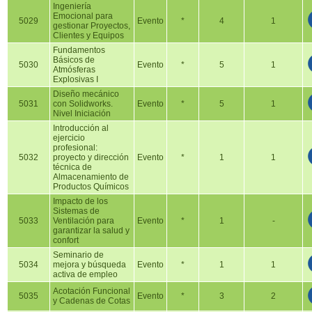
Ingeniería
Emocional para
5029
Evento
*
4
1
gestionar Proyectos,
Clientes y Equipos
Fundamentos
Básicos de
5030
Evento
*
5
1
Atmósferas
Explosivas I
Diseño mecánico
5031
con Solidworks.
Evento
*
5
1
Nivel Iniciación
Introducción al
ejercicio
profesional:
5032
proyecto y dirección
Evento
*
1
1
técnica de
Almacenamiento de
Productos Químicos
Impacto de los
Sistemas de
5033
Ventilación para
Evento
*
1
-
garantizar la salud y
confort
Seminario de
5034
mejora y búsqueda
Evento
*
1
1
activa de empleo
Acotación Funcional
5035
Evento
*
3
2
y Cadenas de Cotas