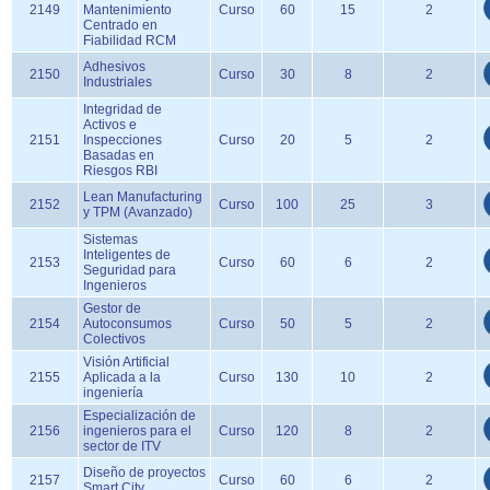
2149
Mantenimiento
Curso
60
15
2
Centrado en
Fiabilidad RCM
Adhesivos
2150
Curso
30
8
2
Industriales
Integridad de
Activos e
2151
Inspecciones
Curso
20
5
2
Basadas en
Riesgos RBI
Lean Manufacturing
2152
Curso
100
25
3
y TPM (Avanzado)
Sistemas
Inteligentes de
2153
Curso
60
6
2
Seguridad para
Ingenieros
Gestor de
2154
Autoconsumos
Curso
50
5
2
Colectivos
Visión Artificial
2155
Aplicada a la
Curso
130
10
2
ingeniería
Especialización de
2156
ingenieros para el
Curso
120
8
2
sector de ITV
Diseño de proyectos
2157
Curso
60
6
2
Smart City