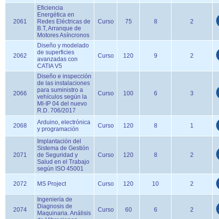
Eficiencia
Energética en
2061
Redes Eléctricas de
Curso
75
8
2
B.T, Arranque de
Motores Asíncronos
Diseño y modelado
de superficies
2062
Curso
120
9
2
avanzadas con
CATIA V5
Diseño e inspección
de las instalaciones
para suministro a
2066
Curso
100
6
3
vehículos según la
MI-IP 04 del nuevo
R.D. 706/2017
Arduino, electrónica
2068
Curso
120
8
1
y programación
Implantación del
Sistema de Gestión
2071
de Seguridad y
Curso
120
8
2
Salud en el Trabajo
según ISO 45001
2072
MS Project
Curso
120
10
2
Ingeniería de
Diagnosis de
2074
Curso
60
6
2
Maquinaria. Análisis