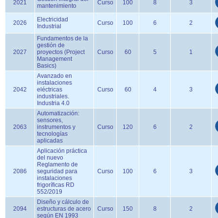
2021
Curso
100
8
3
mantenimiento
Electricidad
2026
Curso
100
6
2
Industrial
Fundamentos de la
gestión de
2027
proyectos (Project
Curso
60
5
1
Management
Basics)
Avanzado en
instalaciones
2042
eléctricas
Curso
60
4
3
industriales.
Industria 4.0
Automatización:
sensores,
2063
instrumentos y
Curso
120
6
2
tecnologías
aplicadas
Aplicación práctica
del nuevo
Reglamento de
2086
seguridad para
Curso
100
6
3
instalaciones
frigoríficas RD
552/2019
Diseño y cálculo de
2094
estructuras de acero
Curso
150
8
2
según EN 1993