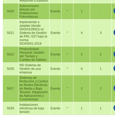
Máquinas y Equipos
Autoconsumo
directo con
5020
Evento
*
1
-
Instalaciones
Fotovoltaicas
Implementar o
adaptar (desde
OHSAS18001) el
5021
Sistema de Gestión
Evento
*
4
3
de PRL-SST bajo la
norma
ISO45001:2018
Productividad
Personal, Gestión
5022
Evento
*
2
2
del Tiempo y
Cambio de Hábitos
PEl Sistema de
5026
Gestión de una
Evento
*
6
1
empresa
Sistemas de
Protección y Control
en Redes Eléctricas
5027
de Media y Baja
Evento
*
2
2
Tensión. Integración
de Aplicaciones y
Conectividad.
Instalaciones
5028
eléctricas de baja
Evento
*
1
1
tensión