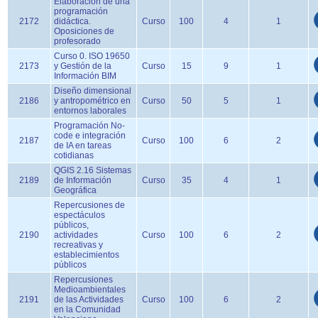
Elaboración de una
programación
2172
didáctica.
Curso
100
4
1
Oposiciones de
profesorado
Curso 0. ISO 19650
2173
y Gestión de la
Curso
15
9
1
Información BIM
Diseño dimensional
2186
y antropométrico en
Curso
50
5
1
entornos laborales
Programación No-
code e integración
2187
Curso
100
6
2
de IA en tareas
cotidianas
QGIS 2.16 Sistemas
2189
de Información
Curso
35
4
1
Geográfica
Repercusiones de
espectáculos
públicos,
2190
actividades
Curso
100
6
2
recreativas y
establecimientos
públicos
Repercusiones
Medioambientales
2191
de las Actividades
Curso
100
6
2
en la Comunidad