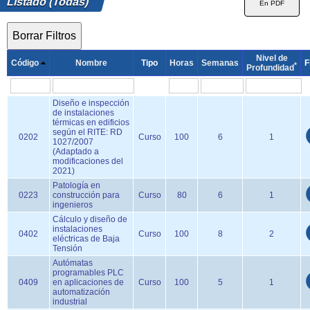
Listado (Todas)
Nivel de
Código
Nombre
Tipo
Horas
Semanas
F
*
Profundidad
Diseño e inspección
de instalaciones
térmicas en edificios
según el RITE: RD
0202
Curso
100
6
1
1027/2007
(Adaptado a
modificaciones del
2021)
Patología en
0223
construcción para
Curso
80
6
1
ingenieros
Cálculo y diseño de
instalaciones
0402
Curso
100
8
2
eléctricas de Baja
Tensión
Autómatas
programables PLC
0409
en aplicaciones de
Curso
100
5
1
automatización
industrial