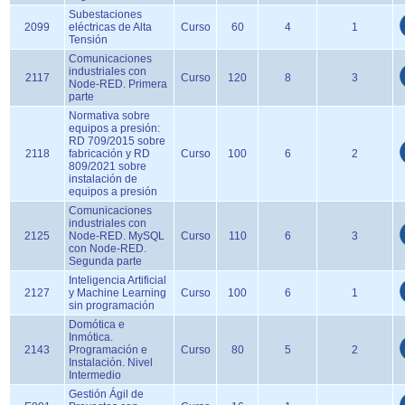
Subestaciones
2099
eléctricas de Alta
Curso
60
4
1
Tensión
Comunicaciones
industriales con
2117
Curso
120
8
3
Node-RED. Primera
parte
Normativa sobre
equipos a presión:
RD 709/2015 sobre
2118
fabricación y RD
Curso
100
6
2
809/2021 sobre
instalación de
equipos a presión
Comunicaciones
industriales con
2125
Node-RED. MySQL
Curso
110
6
3
con Node-RED.
Segunda parte
Inteligencia Artificial
2127
y Machine Learning
Curso
100
6
1
sin programación
Domótica e
Inmótica.
2143
Programación e
Curso
80
5
2
Instalación. Nivel
Intermedio
Gestión Ágil de