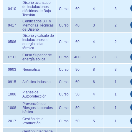
Diseño avanzado
de instalaciones
0410
Curso
60
4
3
eléctricas de Baja
Tensión
Certificados B.T. y
0417
Memorias Técnicas
Curso
40
3
2
de Diseño
Diseño y cálculo de
instalaciones de
0506
Curso
60
4
2
energía solar
térmica
Curso Superior de
0511
Curso
400
20
3
energía eólica
0903
Neumática
Curso
90
8
3
0915
Acústica industrial
Curso
60
6
1
Planes de
1006
Curso
50
4
1
Autoprotección
Prevención de
1008
Riesgos Laborales
Curso
50
4
1
básico
Gestión de la
2017
Curso
50
5
1
Producción
Gestión integral del