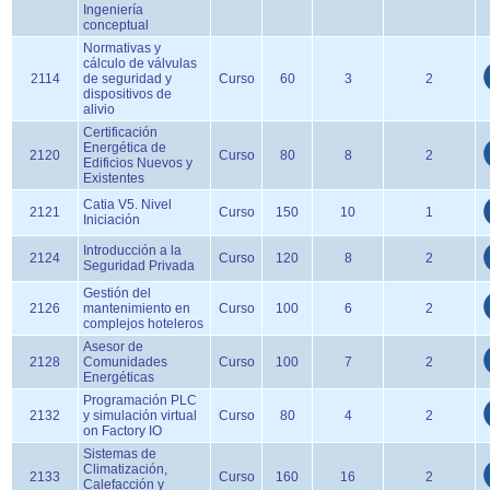
Ingeniería
conceptual
Normativas y
cálculo de válvulas
2114
de seguridad y
Curso
60
3
2
dispositivos de
alivio
Certificación
Energética de
2120
Curso
80
8
2
Edificios Nuevos y
Existentes
Catia V5. Nivel
2121
Curso
150
10
1
Iniciación
Introducción a la
2124
Curso
120
8
2
Seguridad Privada
Gestión del
2126
mantenimiento en
Curso
100
6
2
complejos hoteleros
Asesor de
2128
Comunidades
Curso
100
7
2
Energéticas
Programación PLC
2132
y simulación virtual
Curso
80
4
2
on Factory IO
Sistemas de
Climatización,
2133
Curso
160
16
2
Calefacción y