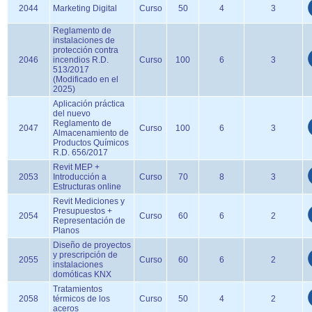
2044
Marketing Digital
Curso
50
4
3
Reglamento de
instalaciones de
protección contra
2046
incendios R.D.
Curso
100
6
3
513/2017
(Modificado en el
2025)
Aplicación práctica
del nuevo
Reglamento de
2047
Curso
100
6
3
Almacenamiento de
Productos Químicos
R.D. 656/2017
Revit MEP +
2053
Introducción a
Curso
70
8
3
Estructuras online
Revit Mediciones y
Presupuestos +
2054
Curso
60
6
2
Representación de
Planos
Diseño de proyectos
y prescripción de
2055
Curso
60
6
2
instalaciones
domóticas KNX
Tratamientos
2058
térmicos de los
Curso
50
4
2
aceros