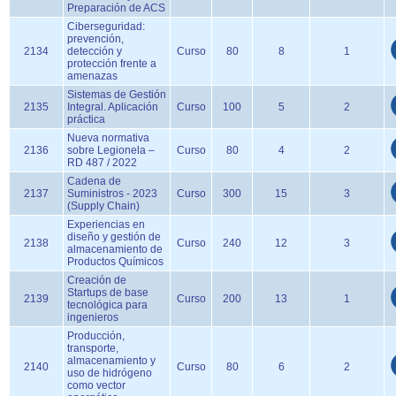
Preparación de ACS
Ciberseguridad:
prevención,
2134
detección y
Curso
80
8
1
protección frente a
amenazas
Sistemas de Gestión
2135
Integral. Aplicación
Curso
100
5
2
práctica
Nueva normativa
2136
sobre Legionela –
Curso
80
4
2
RD 487 / 2022
Cadena de
2137
Suministros - 2023
Curso
300
15
3
(Supply Chain)
Experiencias en
diseño y gestión de
2138
Curso
240
12
3
almacenamiento de
Productos Químicos
Creación de
Startups de base
2139
Curso
200
13
1
tecnológica para
ingenieros
Producción,
transporte,
almacenamiento y
2140
Curso
80
6
2
uso de hidrógeno
como vector