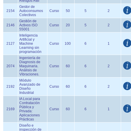
Riesgos RBI
Gestor de
2154
Autoconsumos
Curso
50
5
2
Colectivos
Gestión de
2146
Activos ISO
Curso
20
5
2
55001
Inteligencia
Artificial y
2127
Machine
Curso
100
6
1
Learning sin
programación
Ingeniería de
Diagnosis de
2074
Maquinaria.
Curso
60
6
2
Análisis de
Vibraciones.
Módulo
Avanzado de
2192
Curso
60
6
2
Diseño
Industrial
IA Local para
Contratación
Pública y
2169
Curso
60
6
1
Privada:
Aplicaciones
Prácticas
Diseño e
inspección de