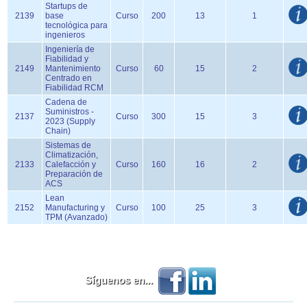
Startups de
2139
base
Curso
200
13
1
tecnológica para
ingenieros
Ingeniería de
Fiabilidad y
2149
Mantenimiento
Curso
60
15
2
Centrado en
Fiabilidad RCM
Cadena de
Suministros -
2137
Curso
300
15
3
2023 (Supply
Chain)
Sistemas de
Climatización,
2133
Calefacción y
Curso
160
16
2
Preparación de
ACS
Lean
2152
Manufacturing y
Curso
100
25
3
TPM (Avanzado)
Síguenos en...