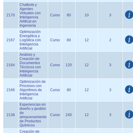
Chatbots y
Agentes
Virtuales con
2170
Curso
80
10
3
Inteligencia
Artifical en
Ingeniería
Optimización
Energética y
2167
Logística con
Curso
80
12
2
Inteligencia
Artificial
Análisis y
Creación de
Documentos
2164
Curso
120
12
3
Técnicos con
Inteligencia
Artificial
Optimización de
Procesos con
2166
Algoritmos de
Curso
80
12
3
Inteligencia
Artificial
Experiencias en
diseño y gestión
de
2138
Curso
240
12
3
almacenamiento
de Productos
Químicos
Creación de