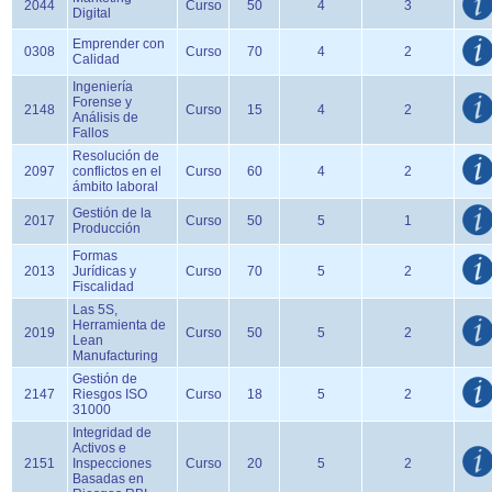
2044
Curso
50
4
3
Digital
Emprender con
0308
Curso
70
4
2
Calidad
Ingeniería
Forense y
2148
Curso
15
4
2
Análisis de
Fallos
Resolución de
2097
conflictos en el
Curso
60
4
2
ámbito laboral
Gestión de la
2017
Curso
50
5
1
Producción
Formas
2013
Jurídicas y
Curso
70
5
2
Fiscalidad
Las 5S,
Herramienta de
2019
Curso
50
5
2
Lean
Manufacturing
Gestión de
2147
Riesgos ISO
Curso
18
5
2
31000
Integridad de
Activos e
2151
Inspecciones
Curso
20
5
2
Basadas en