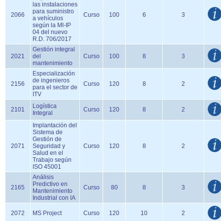
las instalaciones
para suministro
2066
Curso
100
6
3
a vehículos
según la MI-IP
04 del nuevo
R.D. 706/2017
Gestión integral
2021
del
Curso
100
8
3
mantenimiento
Especialización
de ingenieros
2156
Curso
120
8
2
para el sector de
ITV
Logística
2101
Curso
120
8
2
Integral
Implantación del
Sistema de
Gestión de
2071
Seguridad y
Curso
120
8
2
Salud en el
Trabajo según
ISO 45001
Análisis
Predictivo en
2165
Curso
80
8
3
Mantenimiento
Industrial con IA
2072
MS Project
Curso
120
10
2