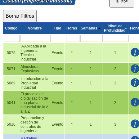
Listado (Empresa e Industria)
Nivel de
Código
Nombre
Tipo
Horas
Semanas
Fich
*
Profundidad
IA Aplicada a la
Ingeniería
5075
Evento
*
1
1
Técnica
Industrial
Atmósferas
5071
Evento
*
1
2
Explosivas
Introducción a la
5069
Propiedad
Evento
*
1
2
Industrial
El proceso de
digitalización de
5041
una planta
Evento
*
1
2
industrial de la A
a la Z
Preparación y
gestión de
5010
Evento
*
1
3
contratos de
ingeniería
Marketing