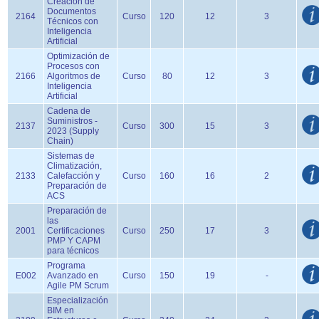
Creación de
Documentos
2164
Curso
120
12
3
Técnicos con
Inteligencia
Artificial
Optimización de
Procesos con
2166
Algoritmos de
Curso
80
12
3
Inteligencia
Artificial
Cadena de
Suministros -
2137
Curso
300
15
3
2023 (Supply
Chain)
Sistemas de
Climatización,
2133
Calefacción y
Curso
160
16
2
Preparación de
ACS
Preparación de
las
2001
Certificaciones
Curso
250
17
3
PMP Y CAPM
para técnicos
Programa
E002
Avanzado en
Curso
150
19
-
Agile PM Scrum
Especialización
BIM en