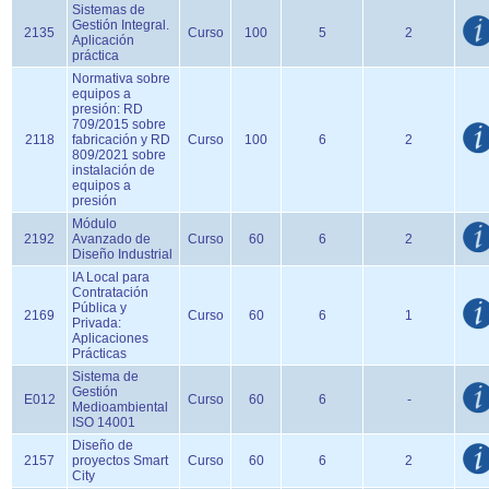
Sistemas de
Gestión Integral.
2135
Curso
100
5
2
Aplicación
práctica
Normativa sobre
equipos a
presión: RD
709/2015 sobre
2118
fabricación y RD
Curso
100
6
2
809/2021 sobre
instalación de
equipos a
presión
Módulo
2192
Avanzado de
Curso
60
6
2
Diseño Industrial
IA Local para
Contratación
Pública y
2169
Curso
60
6
1
Privada:
Aplicaciones
Prácticas
Sistema de
Gestión
E012
Curso
60
6
-
Medioambiental
ISO 14001
Diseño de
2157
proyectos Smart
Curso
60
6
2
City