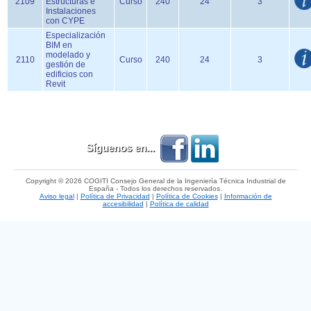
2109
Estructuras e
Curso
240
24
3
Instalaciones
con CYPE
Especialización
BIM en
modelado y
2110
Curso
240
24
3
gestión de
edificios con
Revit
Síguenos en...
Copyright © 2026 COGITI Consejo General de la Ingeniería Técnica Industrial de
España - Todos los derechos reservados.
Aviso legal
|
Política de Privacidad
|
Política de Cookies
|
Información de
accesibilidad
|
Política de calidad