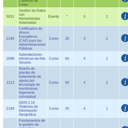
Cadenas de
Cotas
Gestión de Datos
con
5051
Evento
*
3
2
Herramientas
Avanzadas
Certificados de
Ahorro
Energéticos
2195
Curso
35
3
2
(CAE) para las
Administraciones
Públicas
Subestaciones
2099
eléctricas de Alta
Curso
60
4
1
Tensión
Diseño de
plantas de
tratamiento de
aguas por
2113
Curso
50
4
2
tecnología de
membranas.
Ingeniería
conceptual
QGIS 2.16
Sistemas de
2189
Curso
35
4
1
Información
Geográfica
Fundamentos de
la gestión de