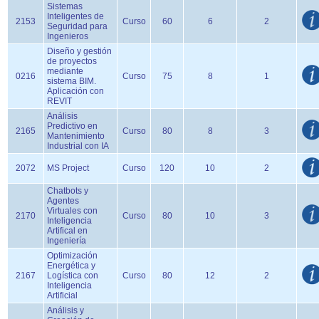
Sistemas
Inteligentes de
2153
Curso
60
6
2
Seguridad para
Ingenieros
Diseño y gestión
de proyectos
mediante
0216
Curso
75
8
1
sistema BIM.
Aplicación con
REVIT
Análisis
Predictivo en
2165
Curso
80
8
3
Mantenimiento
Industrial con IA
2072
MS Project
Curso
120
10
2
Chatbots y
Agentes
Virtuales con
2170
Curso
80
10
3
Inteligencia
Artifical en
Ingeniería
Optimización
Energética y
2167
Logística con
Curso
80
12
2
Inteligencia
Artificial
Análisis y