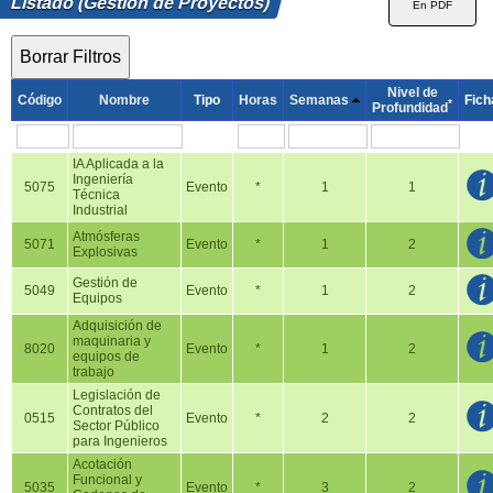
Listado (Gestión de Proyectos)
Nivel de
Código
Nombre
Tipo
Horas
Semanas
Fich
*
Profundidad
IA Aplicada a la
Ingeniería
5075
Evento
*
1
1
Técnica
Industrial
Atmósferas
5071
Evento
*
1
2
Explosivas
Gestión de
5049
Evento
*
1
2
Equipos
Adquisición de
maquinaria y
8020
Evento
*
1
2
equipos de
trabajo
Legislación de
Contratos del
0515
Evento
*
2
2
Sector Público
para Ingenieros
Acotación
Funcional y
5035
Evento
*
3
2