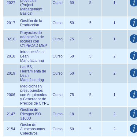
proyectos
2027
Curso
60
5
1
(Project
Management
Basics)
Gestión de la
2017
Curso
50
5
1
Producción
Proyectos de
adaptación de
0210
Curso
75
5
1
locales con
CYPECAD MEP
Introducción al
2018
Lean
Curso
50
5
2
Manufacturing
Las 5S,
Herramienta de
2019
Curso
50
5
2
Lean
Manufacturing
Mediciones y
presupuestos
2006
con Arquímedes
Curso
75
5
1
y Generador de
Precios de CYPE
Gestión de
2147
Riesgos ISO
Curso
18
5
2
31000
Gestor de
2154
Autoconsumos
Curso
50
5
2
Colectivos