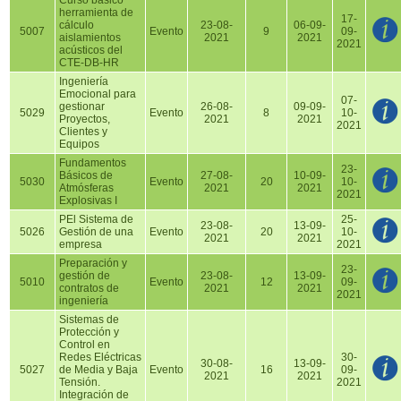
Curso básico
herramienta de
17-
cálculo
23-08-
06-09-
5007
Evento
9
09-
aislamientos
2021
2021
2021
acústicos del
CTE-DB-HR
Ingeniería
Emocional para
07-
gestionar
26-08-
09-09-
5029
Evento
8
10-
Proyectos,
2021
2021
2021
Clientes y
Equipos
Fundamentos
23-
Básicos de
27-08-
10-09-
5030
Evento
20
10-
Atmósferas
2021
2021
2021
Explosivas I
PEl Sistema de
25-
23-08-
13-09-
5026
Gestión de una
Evento
20
10-
2021
2021
empresa
2021
Preparación y
23-
gestión de
23-08-
13-09-
5010
Evento
12
09-
contratos de
2021
2021
2021
ingeniería
Sistemas de
Protección y
Control en
Redes Eléctricas
30-
30-08-
13-09-
5027
de Media y Baja
Evento
16
09-
2021
2021
Tensión.
2021
Integración de