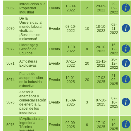
Introducción a la
29-
13-09-
29-09-
5069
Propiedad
Evento
2
09-
2022
2022
Industrial
2022
De la
Universidad al
02-
mundo laboral:
03-10-
18-10-
5070
Evento
10
11-
viralízate.
2022
2022
2022
¡Sesiones en
metaverso!
Liderazgo y
16-
11-10-
28-10-
5072
Gestión de
Evento
8
12-
2022
2022
Equipos
2022
20-
Atmósferas
07-11-
22-11-
5071
Evento
20
12-
Explosivas
2022
2022
2022
Planes de
21-
autoprotección
19-01-
17-02-
5074
Evento
20
02-
en la industria
2025
2025
2025
extractiva
Asesoría
energética y
07-
comercialización
18-09-
07-10-
5076
Evento
3
10-
de energía. El
2025
2025
2025
papel de los
ingenieros
IA Aplicada a la
24-
Ingeniería
02-09-
17-10-
5075
Evento
6
10-
Técnica
2025
2025
2025