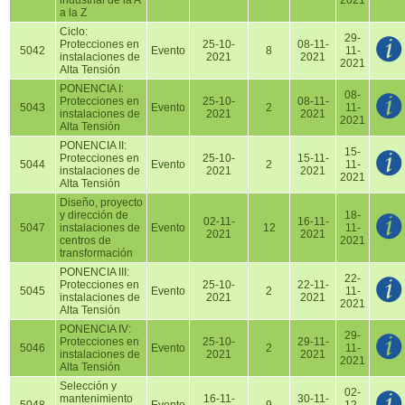
industrial de la A
2021
a la Z
Ciclo:
29-
Protecciones en
25-10-
08-11-
5042
Evento
8
11-
instalaciones de
2021
2021
2021
Alta Tensión
PONENCIA I:
08-
Protecciones en
25-10-
08-11-
5043
Evento
2
11-
instalaciones de
2021
2021
2021
Alta Tensión
PONENCIA II:
15-
Protecciones en
25-10-
15-11-
5044
Evento
2
11-
instalaciones de
2021
2021
2021
Alta Tensión
Diseño, proyecto
y dirección de
18-
02-11-
16-11-
5047
instalaciones de
Evento
12
11-
2021
2021
centros de
2021
transformación
PONENCIA III:
22-
Protecciones en
25-10-
22-11-
5045
Evento
2
11-
instalaciones de
2021
2021
2021
Alta Tensión
PONENCIA IV:
29-
Protecciones en
25-10-
29-11-
5046
Evento
2
11-
instalaciones de
2021
2021
2021
Alta Tensión
Selección y
02-
mantenimiento
16-11-
30-11-