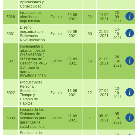
Aplicaciones y
Conectividad.
Instalaciones
23-
30-08-
14-09-
5028
eléctricas de
Evento
12
09-
2021
2021
baja tensión
2021
Diseño
14-
mecánico con
07-09-
21-09-
5031
Evento
30
10-
Solidworks.
2021
2021
2021
Nivel Iniciación
Implementar o
adaptar (desde
OHSAS18001)
26-
el Sistema de
07-09-
21-09-
5021
Evento
16
10-
Gestión de PRL-
2021
2021
2021
SST bajo la
norma
ISO45001:2018
Productividad
Personal,
13-
Gestión del
13-09-
27-09-
5022
Evento
12
10-
Tiempo y
2021
2021
2021
Cambio de
Hábitos
Impacto de los
Sistemas de
05-
21-09-
05-10-
5033
Ventilación para
Evento
2
10-
2021
2021
garantizar la
2021
salud y confort
Seminario de