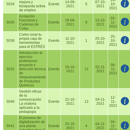
14-
mejora y
14-09-
07-10-
5034
Evento
5
10-
búsqueda activa
2021
2021
2021
de empleo
Acotación
03-
Funcional y
29-09-
13-10-
5035
Evento
9
11-
Cadenas de
2021
2021
2021
Cotas
Como crear tu
25-
propia caja de
11-10-
25-10-
5038
Evento
1
10-
herramientas
2021
2021
2021
para el ESTRÉS
Introducción al
ejercicio
profesional:
proyecto y
08-
19-10-
02-11-
5032
dirección técnica
Evento
12
11-
2021
2021
de
2021
Almacenamiento
de Productos
Químicos
Gestión eficaz
de la
12-
comunicación
22-10-
04-11-
5040
Evento
12
11-
La oratoria
2021
2021
2021
aplicada a la
pedagogía
El proceso de
digitalización de
04-
25-10-
04-11-
5041
una planta
Evento
4
11-
2021
2021