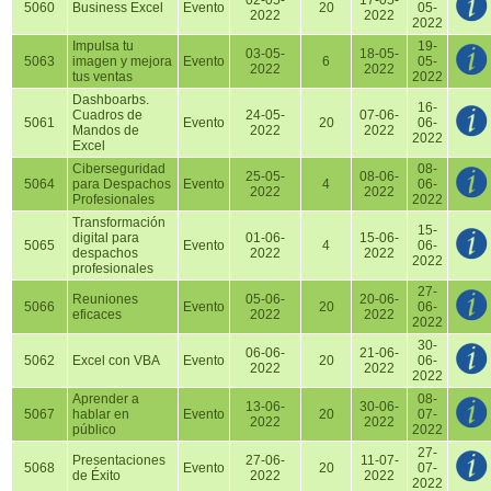
02-05-
17-05-
5060
Business Excel
Evento
20
05-
2022
2022
2022
Impulsa tu
19-
03-05-
18-05-
5063
imagen y mejora
Evento
6
05-
2022
2022
tus ventas
2022
Dashboarbs.
16-
Cuadros de
24-05-
07-06-
5061
Evento
20
06-
Mandos de
2022
2022
2022
Excel
Ciberseguridad
08-
25-05-
08-06-
5064
para Despachos
Evento
4
06-
2022
2022
Profesionales
2022
Transformación
15-
digital para
01-06-
15-06-
5065
Evento
4
06-
despachos
2022
2022
2022
profesionales
27-
Reuniones
05-06-
20-06-
5066
Evento
20
06-
eficaces
2022
2022
2022
30-
06-06-
21-06-
5062
Excel con VBA
Evento
20
06-
2022
2022
2022
Aprender a
08-
13-06-
30-06-
5067
hablar en
Evento
20
07-
2022
2022
público
2022
27-
Presentaciones
27-06-
11-07-
5068
Evento
20
07-
de Éxito
2022
2022
2022