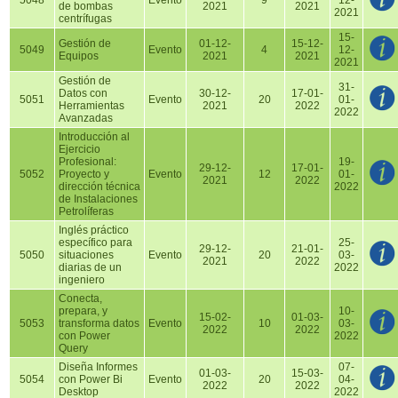
5048
Evento
9
12-
de bombas
2021
2021
2021
centrífugas
15-
Gestión de
01-12-
15-12-
5049
Evento
4
12-
Equipos
2021
2021
2021
Gestión de
31-
Datos con
30-12-
17-01-
5051
Evento
20
01-
Herramientas
2021
2022
2022
Avanzadas
Introducción al
Ejercicio
Profesional:
19-
29-12-
17-01-
5052
Proyecto y
Evento
12
01-
2021
2022
dirección técnica
2022
de Instalaciones
Petrolíferas
Inglés práctico
específico para
25-
29-12-
21-01-
5050
situaciones
Evento
20
03-
2021
2022
diarias de un
2022
ingeniero
Conecta,
prepara, y
10-
15-02-
01-03-
5053
transforma datos
Evento
10
03-
2022
2022
con Power
2022
Query
Diseña Informes
07-
01-03-
15-03-
5054
con Power Bi
Evento
20
04-
2022
2022
Desktop
2022