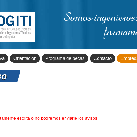
Somos ingenieros.
...formam
iva
Orientación
Programa de becas
Contacto
Empres
so
ctamente escrita o no podremos enviarle los avisos.