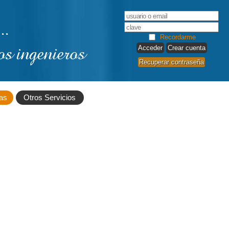
..
Recordarme
os ingenieros
Crear cuenta
Recuperar contraseña
as
Otros Servicios