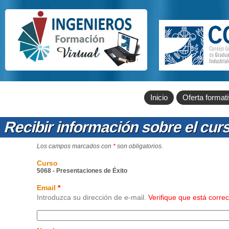
Inicio
Oferta format
Recibir información sobre el cur
Los campos marcados con
*
son obligatorios.
Curso
5068 - Presentaciones de Éxito
Email
*
Introduzca su dirección de e-mail.
Verifique que está corre