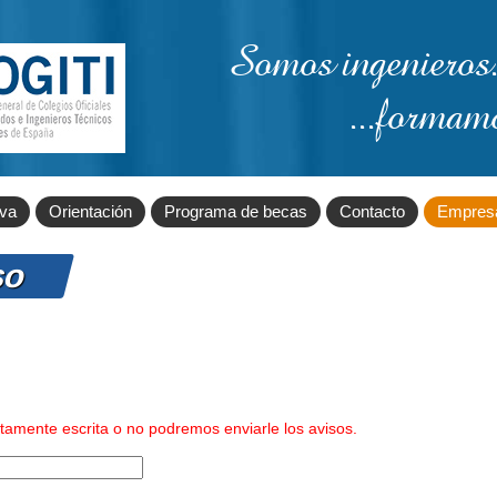
Somos ingenieros.
...formam
iva
Orientación
Programa de becas
Contacto
Empres
so
ctamente escrita o no podremos enviarle los avisos.