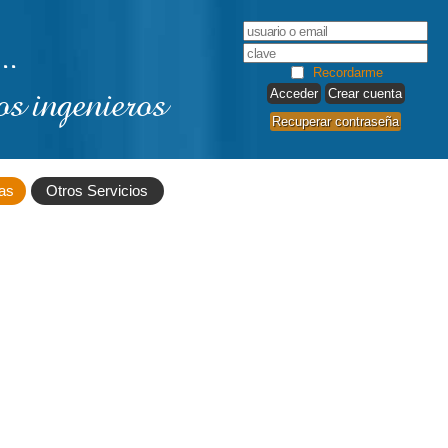
..
Recordarme
os ingenieros
Crear cuenta
Recuperar contraseña
as
Otros Servicios