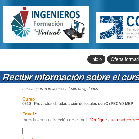
Inicio
Oferta format
Recibir información sobre el cur
Los campos marcados con
*
son obligatorios.
Curso
0210 - Proyectos de adaptación de locales con CYPECAD MEP
Email
*
Introduzca su dirección de e-mail.
Verifique que está corre