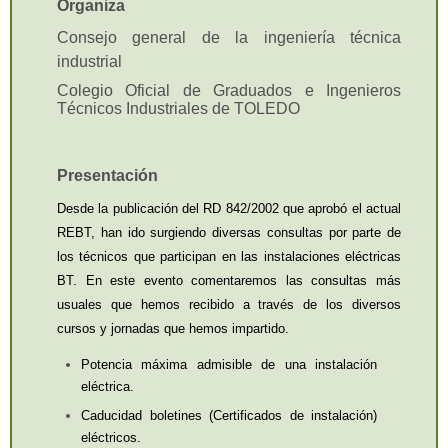
conforman una entidad única
Organiza
de conocimiento o acción
Consejo general de la ingeniería técnica
formativa.
industrial
Curso tutorizado:
Son
Colegio Oficial de Graduados e Ingenieros
aquellos cursos que, además
Técnicos Industriales de TOLEDO
de los encuentros que pueda
tener, poseen unos ciriterios e
instrumentos de evaluación
Presentación
que hacen conocer al
Desde la publicación del RD 842/2002 que aprobó el actual
profesorado del mismo el
grado de aprovechamiento por
REBT, han ido surgiendo diversas consultas por parte de
parte de los distintos alumnos
los técnicos que participan en las instalaciones eléctricas
(Es el único que se puede
BT. En este evento comentaremos las consultas más
bonificar).
usuales que hemos recibido a través de los diversos
Evento comercial:
Webinar o
cursos y jornadas que hemos impartido.
jornada informativa promovido
Potencia máxima admisible de una instalación
por una entidad comercial para
eléctrica.
exponer sus productos o
novedades del mercado. Este
Caducidad boletines (Certificados de instalación)
evento será gratuito para los
eléctricos.