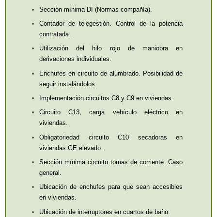
alumnos y la entidad comercial
Sección mínima DI (Normas compañía).
promototra del evento tendrá
Contador de telegestión. Control de la potencia
que abonar 2 euros/
contratada.
participante-hora,
independientemente del parfil
Utilización del hilo rojo de maniobra en
del participante. La entidad
derivaciones individuales.
comercial promotora será la
Enchufes en circuito de alumbrado. Posibilidad de
encargada de indicar el
seguir instalándolos.
número máximo de
Implementación circuitos C8 y C9 en viviendas.
participantes que puede tener
un evento
Circuito C13, carga vehículo eléctrico en
viviendas.
Cerrar
Obligatoriedad circuito C10 secadoras en
viviendas GE elevado.
Sección mínima circuito tomas de corriente. Caso
general.
Ubicación de enchufes para que sean accesibles
en viviendas.
Ubicación de interruptores en cuartos de baño.