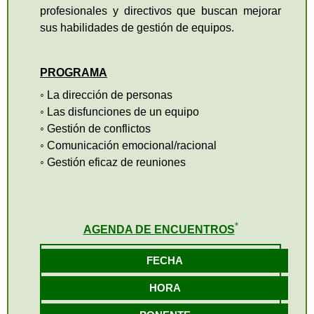
alumnos y la entidad comercial
profesionales y directivos que buscan mejorar
promototra del evento tendrá
sus habilidades de gestión de equipos.
que abonar 2 euros/
participante-hora,
independientemente del parfil
PROGRAMA
del participante. La entidad
◦ La dirección de personas
comercial promotora será la
◦ Las disfunciones de un equipo
encargada de indicar el
◦ Gestión de conflictos
número máximo de
◦ Comunicación emocional/racional
participantes que puede tener
◦ Gestión eficaz de reuniones
un evento
Cerrar
*
AGENDA DE ENCUENTROS
FECHA
HORA