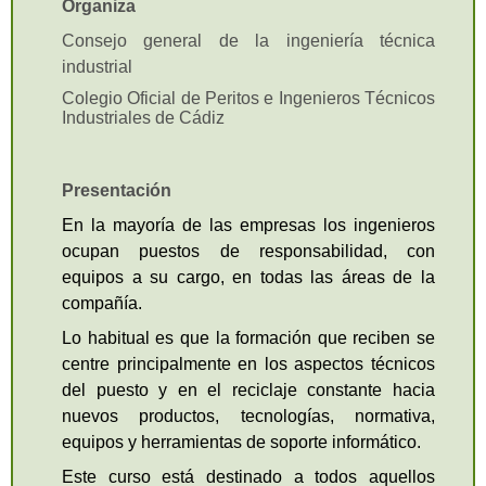
conforman una entidad única
Organiza
de conocimiento o acción
Consejo general de la ingeniería técnica
formativa.
industrial
Curso tutorizado:
Son
Colegio Oficial de Peritos e Ingenieros Técnicos
aquellos cursos que, además
Industriales de Cádiz
de los encuentros que pueda
tener, poseen unos ciriterios e
instrumentos de evaluación
Presentación
que hacen conocer al
En la mayoría de las empresas los ingenieros
profesorado del mismo el
ocupan puestos de responsabilidad, con
grado de aprovechamiento por
parte de los distintos alumnos
equipos a su cargo, en todas las áreas de la
(Es el único que se puede
compañía.
bonificar).
Lo habitual es que la formación que reciben se
Evento comercial:
Webinar o
centre principalmente en los aspectos técnicos
jornada informativa promovido
del puesto y en el reciclaje constante hacia
por una entidad comercial para
nuevos productos, tecnologías, normativa,
exponer sus productos o
equipos y herramientas de soporte informático.
novedades del mercado. Este
evento será gratuito para los
Este curso está destinado a todos aquellos