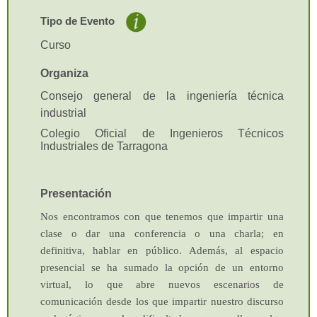
conforman una entidad única
de conocimiento o acción
Tipo de Evento
formativa.
Curso
Curso tutorizado:
Son
aquellos cursos que, además
Organiza
de los encuentros que pueda
Consejo general de la ingeniería técnica
tener, poseen unos ciriterios e
industrial
instrumentos de evaluación
que hacen conocer al
Colegio Oficial de Ingenieros Técnicos
Industriales de Tarragona
profesorado del mismo el
grado de aprovechamiento por
parte de los distintos alumnos
Presentación
(Es el único que se puede
bonificar).
Nos encontramos con que tenemos que impartir una
Evento comercial:
Webinar o
clase o dar una conferencia o una charla; en
jornada informativa promovido
definitiv
a,
hablar en pú
blico. Además, al espacio
por una entidad comercial para
presencial se ha sumado la opción de un entorno
exponer sus productos o
virtual, lo que abre
nuevos escenarios de
novedades del mercado. Este
comunicación desde los que impartir nuestro discurso
evento será gratuito para los