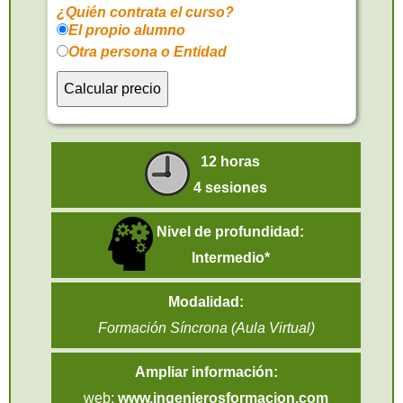
¿Quién contrata el curso?
El propio alumno
Otra persona o Entidad
12 horas
4 sesiones
Nivel de profundidad:
Intermedio*
Modalidad:
Formación Síncrona (Aula Virtual)
Ampliar información:
web:
www.ingenierosformacion.com