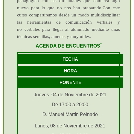
pedagógico con las dificultades que
conlleva algo
alumnos y la entidad comercial
nuevo para lo que no n
os han preparad
o.
Con este
promototra del evento tendrá
curso compartiremos desde un modo multidisciplinar
que abonar 2 euros/
las herramientas de comunicación verbales y
participante-hora,
no
verbales para llegar al alumnado mediante unas
independientemente del parfil
del participante. La entidad
técnicas sencillas, amenas y muy útiles.
comercial promotora será la
*
AGENDA DE ENCUENTROS
encargada de indicar el
número máximo de
FECHA
participantes que puede tener
un evento
HORA
Cerrar
PONENTE
Jueves, 04 de Noviembre de 2021
De 17:00 a 20:00
D. Manuel Martín Peinado
Lunes, 08 de Noviembre de 2021