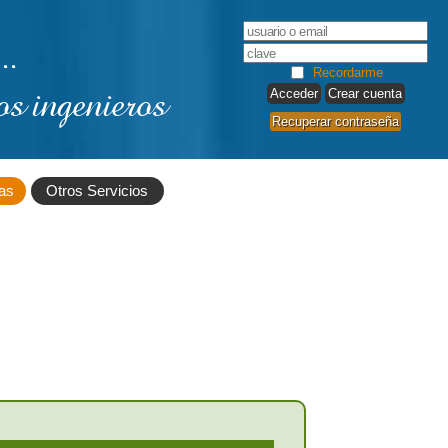
..
Recordarme
os ingenieros
Crear cuenta
Recuperar contraseña
as
Otros Servicios
encuentro, la
os en Minas y
encuentro, la
se denominará
 Agrícolas de
adas (ciclo de
onforman una