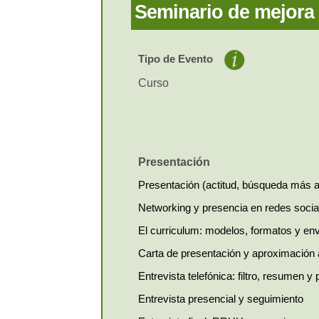
Seminario de mejora 
Curso:
Event
una temátic
formativa.
Tipo de Evento
Curso tutor
Curso
poseen unos 
mismo el gra
puede bonifica
Evento come
exponer sus p
Presentación
la entidad c
independiente
Presentación (actitud, búsqueda más al
de indicar el
Networking y presencia en redes socia
El curriculum: modelos, formatos y en
Carta de presentación y aproximación
Entrevista telefónica: filtro, resumen y
Entrevista presencial y seguimiento