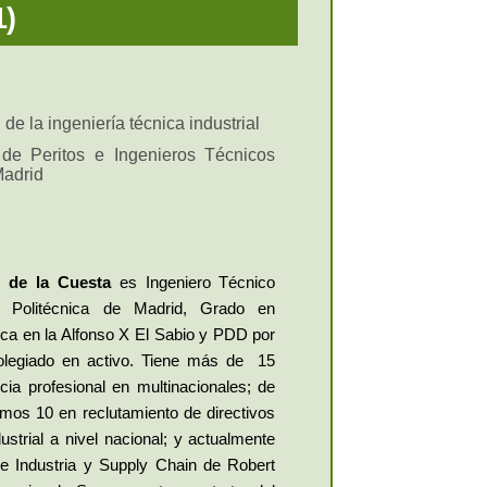
1)
as, que tienen
nto o acción
 pueda tener,
de la ingeniería técnica industrial
ofesorado del
 único que se
 de Peritos e Ingenieros Técnicos
Madrid
omercial para
 los alumnos y
cipante-hora,
á la encargada
 de la Cuesta
es Ingeniero Técnico
la Politécnica de Madrid, Grado en
ca en la Alfonso X El Sabio y PDD por
legiado en activo. Tiene más de 15
ia profesional en multinacionales; de
timos 10 en reclutamiento de directivos
dustrial a nivel nacional; y actualmente
de Industria y Supply Chain de Robert