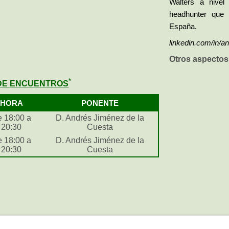
Walters a nivel
headhunter que 
España.
linkedin.com/in/
Otros aspectos
*
DE ENCUENTROS
HORA
PONENTE
 18:00 a
D. Andrés Jiménez de la
20:30
Cuesta
 18:00 a
D. Andrés Jiménez de la
20:30
Cuesta