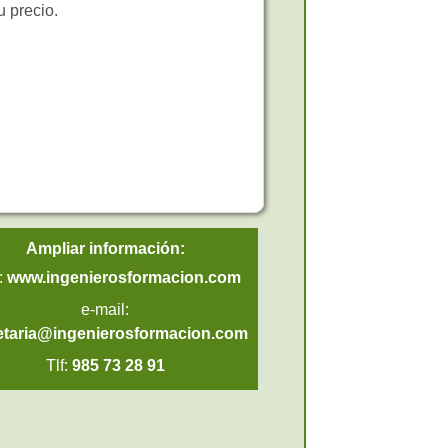
u precio.
Ampliar información:
:
www.ingenierosformacion.com
e-mail:
etaria@ingenierosformacion.com
Tlf:
985 73 28 91