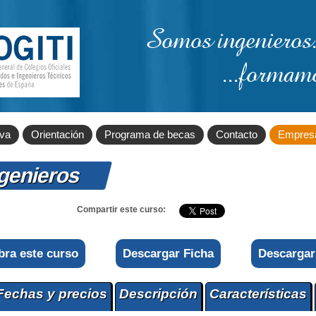
Somos ingenieros.
...formam
iva
Orientación
Programa de becas
Contacto
Empres
ngenieros
Compartir este curso:
bra este curso
Descargar Ficha
Descargar
Fechas y precios
Descripción
Características