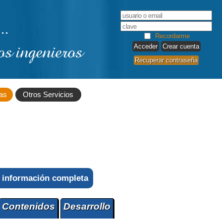
..
Recordarme
os ingenieros
Crear cuenta
Recuperar contraseña
as
Otros Servicios
 información completa
Contenidos
Desarrollo