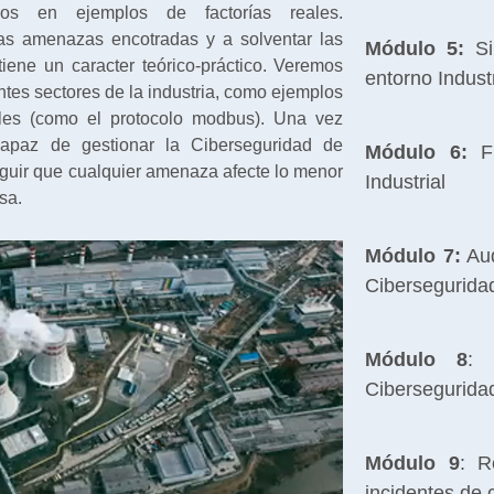
ados en ejemplos de factorías reales.
as amenazas encotradas y a solventar las
Módulo 5:
Si
tiene un caracter teórico-práctico. Veremos
entorno Industr
entes sectores de la industria, como ejemplos
ales (como el protocolo modbus). Una vez
capaz de gestionar la Ciberseguridad de
Módulo 6:
Fr
eguir que cualquier amenaza afecte lo menor
Industrial
sa.
Módulo 7:
Aud
Cibersegurida
Módulo 8
: 
Ciberseguridad
Módulo 9
: R
incidentes de 