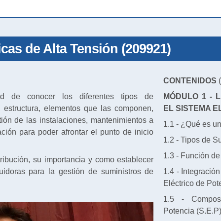
icas de Alta Tensión (209921)
CONTENIDOS
(
ad de conocer los diferentes tipos de
MÓDULO 1 - 
o, estructura, elementos que las componen,
EL SISTEMA E
stión de las instalaciones, mantenimientos a
1.1 - ¿Qué es u
ación para poder afrontar el punto de inicio
1.2 - Tipos de S
1.3 - Función de
ribución, su importancia y como establecer
uidoras para la gestión de suministros de
1.4 - Integració
Eléctrico de Pot
1.5 - Composi
Potencia (S.E.P