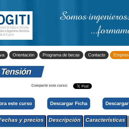
Somos ingenieros.
...formam
iva
Orientación
Programa de becas
Contacto
Empres
a Tensión
Compartir este curso:
bra este curso
Descargar Ficha
Descargar
Fechas y precios
Descripción
Características