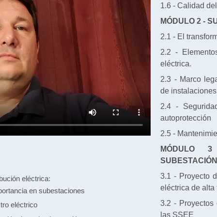
1.6 - Calidad del
MÓDULO 2 - 
2.1 - El transfo
2.2 - Element
eléctrica.
2.3 - Marco lega
de instalaciones
2.4 - Segurida
autoprotección
2.5 - Mantenimi
MÓDULO 3
SUBESTACIÓN
3.1 - Proyecto 
bución eléctrica:
eléctrica de alta
importancia en subestaciones
3.2 - Proyectos
ro eléctrico
las SSEE