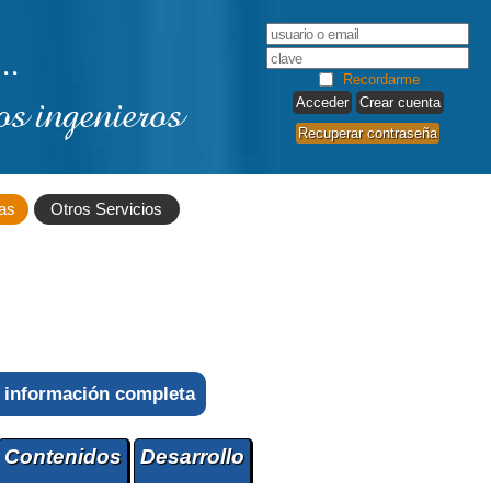
..
Recordarme
os ingenieros
Crear cuenta
Recuperar contraseña
as
Otros Servicios
 información completa
Contenidos
Desarrollo