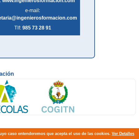
:
www.ingenierosformacion.com
e-mail:
etaria@ingenierosformacion.com
Tlf:
985 73 28 91
mación
 cuyo caso entenderemos que acepta el uso de las cookies.
Ver Detalles