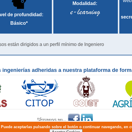
web
Modalidad:
vel de profundidad:
secr
Básico*
sos están dirigidos a un perfil mínimo de Ingeniero
 ingenierías adheridas a nuestra plataforma de for
Síguenos en...
io. Puede aceptarlas pulsando sobre el botón o continuar navegando, en