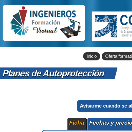
Inicio
Oferta format
Planes de Autoprotección
Avisarme cuando se a
Ficha
Fechas y preci