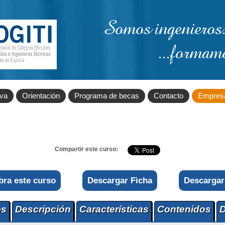
Somos ingenieros.
...formam
iva
Orientación
Programa de becas
Contacto
Empres
Compartir este curso:
bra este curso
Descargar Ficha
Descargar
os
Descripción
Características
Contenidos
D