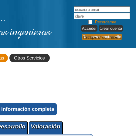
..
Recordarme
os ingenieros
Crear cuenta
Recuperar contraseña
as
Otros Servicios
 información completa
esarrollo
Valoración