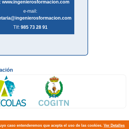
:
www.ingenierosformacion.com
e-mail:
etaria@ingenierosformacion.com
Tlf:
985 73 28 91
mación
 cuyo caso entenderemos que acepta el uso de las cookies.
Ver Detalles