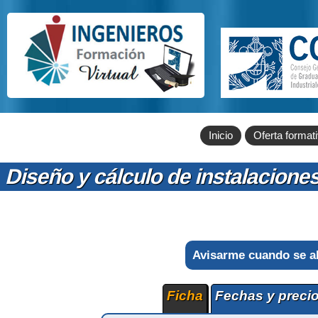
Inicio
Oferta format
Diseño y cálculo de instalacione
Avisarme cuando se a
Ficha
Fechas y preci