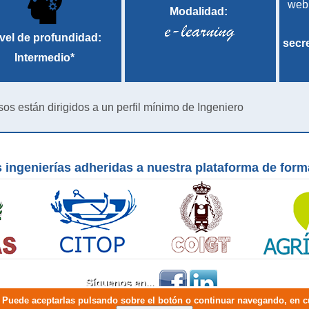
web
Modalidad:
vel de profundidad:
secr
Intermedio*
sos están dirigidos a un perfil mínimo de Ingeniero
 ingenierías adheridas a nuestra plataforma de for
Síguenos en...
io. Puede aceptarlas pulsando sobre el botón o continuar navegando, en