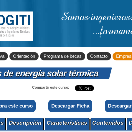
Somos ingenieros.
...formam
iva
Orientación
Programa de becas
Contacto
Empres
s de energía solar térmica
Compartir este curso:
bra este curso
Descargar Ficha
Descargar
os
Descripción
Características
Contenidos
D