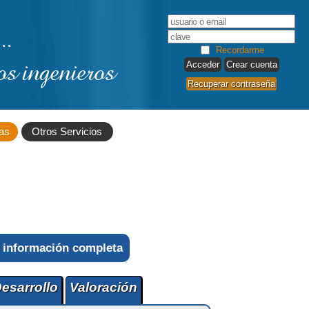
..
Recordarme
os ingenieros
Crear cuenta
Recuperar contraseña
as
Otros Servicios
 información completa
esarrollo
Valoración