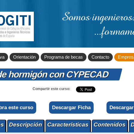
Somos ingenieros.
...formam
iva
Orientación
Programa de becas
Contacto
Empres
s de hormigón con CYPECAD
Compartir este curso:
bra este curso
Descargar Ficha
Descargar
os
Descripción
Características
Contenidos
D