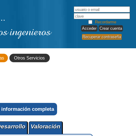
..
Recordarme
os ingenieros
Crear cuenta
Recuperar contraseña
as
Otros Servicios
 información completa
esarrollo
Valoración