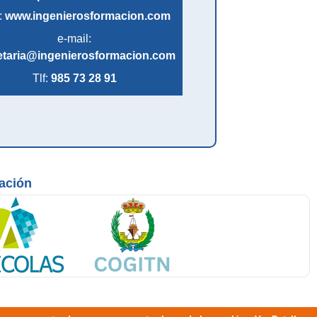
:
www.ingenierosformacion.com
e-mail:
etaria@ingenierosformacion.com
Tlf:
985 73 28 91
mación