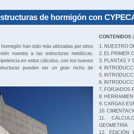
 estructuras de hormigón con CYPEC
CONTENIDOS
(
 hormigón han sido más utilizadas por otros
1. NUESTRO O
sión nuestra a las estructuras metálicas.
2. EL PRIMER
etencia en estos cálculos, con los nuevos
3. PLANTAS Y
estructuras pueden ser un gran nicho de
4. INTRODUCC
5. INTRODUC
6. INTRODUCC
7. FORJADOS
8. HERRAMIE
9. CARGAS ES
10. CIMENTAC
11. CÁLCUL
GEOMETRÍA
12. EDICIÓN