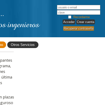
..
Recordarme
os ingenieros
Crear cuenta
Recuperar contraseña
as
Otros Servicios