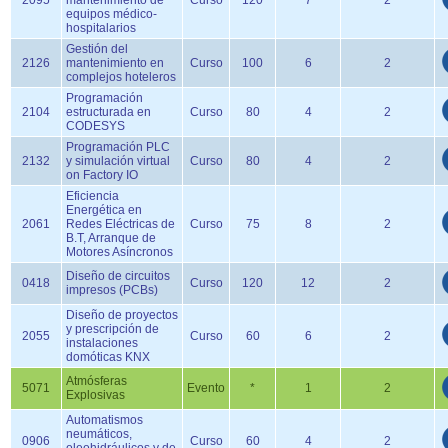
2095
mantenimiento de
Curso
120
7
2
equipos médico-
hospitalarios
Gestión del
2126
mantenimiento en
Curso
100
6
2
complejos hoteleros
Programación
2104
estructurada en
Curso
80
4
2
CODESYS
Programación PLC
2132
y simulación virtual
Curso
80
4
2
on Factory IO
Eficiencia
Energética en
2061
Redes Eléctricas de
Curso
75
8
2
B.T, Arranque de
Motores Asíncronos
Diseño de circuitos
0418
Curso
120
12
2
impresos (PCBs)
Diseño de proyectos
y prescripción de
2055
Curso
60
6
2
instalaciones
domóticas KNX
Atmósferas
5071
Evento
*
1
2
Explosivas
Automatismos
neumáticos,
0906
Curso
60
4
2