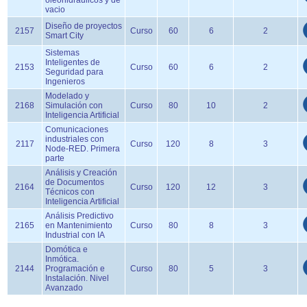
oleohidráulicos y de
vacio
Diseño de proyectos
2157
Curso
60
6
2
Smart City
Sistemas
Inteligentes de
2153
Curso
60
6
2
Seguridad para
Ingenieros
Modelado y
2168
Simulación con
Curso
80
10
2
Inteligencia Artificial
Comunicaciones
industriales con
2117
Curso
120
8
3
Node-RED. Primera
parte
Análisis y Creación
de Documentos
2164
Curso
120
12
3
Técnicos con
Inteligencia Artificial
Análisis Predictivo
2165
en Mantenimiento
Curso
80
8
3
Industrial con IA
Domótica e
Inmótica.
2144
Programación e
Curso
80
5
3
Instalación. Nivel
Avanzado