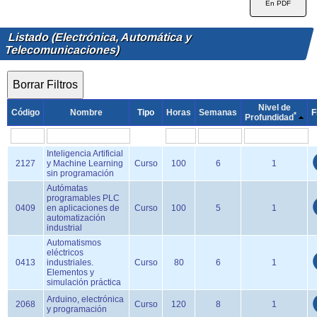
Listado (Electrónica, Automática y
Telecomunicaciones)
Nivel de
Código
Nombre
Tipo
Horas
Semanas
F
*
Profundidad
Inteligencia Artificial
2127
y Machine Learning
Curso
100
6
1
sin programación
Autómatas
programables PLC
0409
en aplicaciones de
Curso
100
5
1
automatización
industrial
Automatismos
eléctricos
0413
industriales.
Curso
80
6
1
Elementos y
simulación práctica
Arduino, electrónica
2068
Curso
120
8
1
y programación