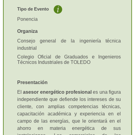
conforman una entidad única
de conocimiento o acción
Tipo de Evento
formativa.
Ponencia
Curso tutorizado:
Son
aquellos cursos que, además
Organiza
de los encuentros que pueda
Consejo general de la ingeniería técnica
tener, poseen unos ciriterios e
industrial
instrumentos de evaluación
que hacen conocer al
Colegio Oficial de Graduados e Ingenieros
Técnicos Industriales de TOLEDO
profesorado del mismo el
grado de aprovechamiento por
parte de los distintos alumnos
Presentación
(Es el único que se puede
bonificar).
El
asesor energético profesional
es una figura
Evento comercial:
Webinar o
independiente que defiende los intereses de su
jornada informativa promovido
cliente, con amplias competencias técnicas,
por una entidad comercial para
capacitación académica y experiencia en el
exponer sus productos o
campo de las energías, que le orientará en el
novedades del mercado. Este
ahorro en materia energética de sus
evento será gratuito para los