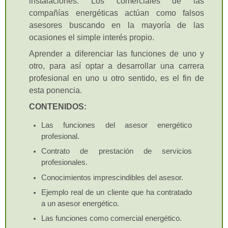
instalaciones. Los comerciales de las
alumnos y la entidad comercial
compañías energéticas actúan como falsos
promototra del evento tendrá
asesores buscando en la mayoría de las
que abonar 2 euros/
ocasiones el simple interés propio.
participante-hora,
independientemente del parfil
Aprender a diferenciar las funciones de uno y
del participante. La entidad
otro, para así optar a desarrollar una carrera
comercial promotora será la
profesional en uno u otro sentido, es el fin de
encargada de indicar el
esta ponencia.
número máximo de
CONTENIDOS:
participantes que puede tener
un evento
Las funciones del asesor energético
profesional.
Cerrar
Contrato de prestación de servicios
profesionales.
Conocimientos imprescindibles del asesor.
Ejemplo real de un cliente que ha contratado
a un asesor energético.
Las funciones como comercial energético.