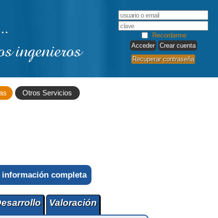
..
Recordarme
os ingenieros
Crear cuenta
Recuperar contraseña
as
Otros Servicios
 información completa
esarrollo
Valoración