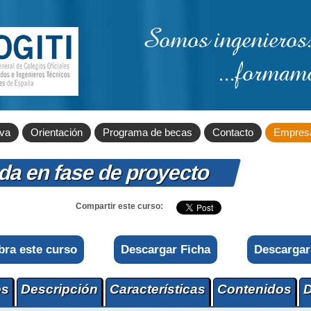
Somos ingenieros.
...formam
iva
Orientación
Programa de becas
Contacto
Empres
ada en fase de proyecto
Compartir este curso:
bra este curso
Descargar Ficha
Descargar
os
Descripción
Características
Contenidos
D