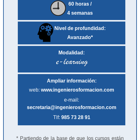
60 horas /
4 semanas
Nivel de profundidad:
Avanzado*
Modalidad:
Ampliar información:
web:
www.ingenierosformacion.com
e-mail:
secretaria@ingenierosformacion.com
Tlf:
985 73 28 91
* Partiendo de la base de que los cursos están