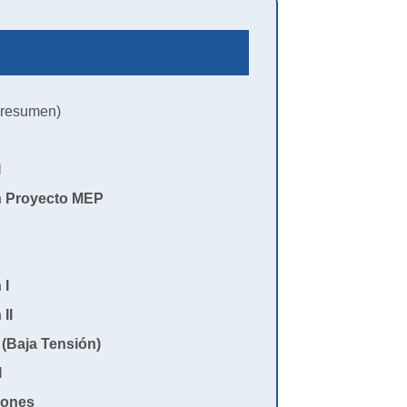
resumen)
I
n Proyecto MEP
 I
 II
I (Baja Tensión)
I
iones