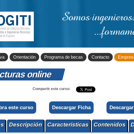
Somos ingenieros.
...formam
iva
Orientación
Programa de becas
Contacto
Empres
cturas online
Compartir este curso:
bra este curso
Descargar Ficha
Descargar
os
Descripción
Características
Contenidos
D