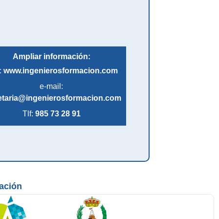
Ampliar información:
:
www.ingenierosformacion.com
e-mail:
etaria@ingenierosformacion.com
Tlf:
985 73 28 91
mación