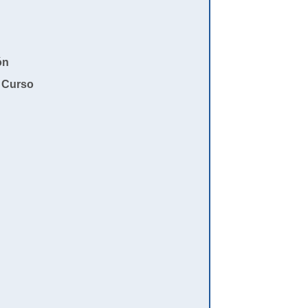
ón
e Curso