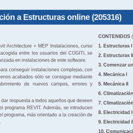
ción a Estructuras online (205316)
CONTENIDOS
(
vit Architecture + MEP Instalaciones, curso
1. Estructuras I
 acogida entre los usuarios del COGITI, se
2. Estructuras I
anzada en instalaciones de este software.
3. Comenzar u
ara conseguir instalaciones complejas, con
4. Mecánica I
buenos acabados sólo se consigue mediante
cubrimiento de nuevos campos, errores y
5. Mecánica II
6. Climatización
e dar respuesta a todos aquellos que deseen
7. Climatización
el programa REVIT. Además, se introducen
8. Electricidad 
el programa, más orientado a la creación de
.
9. Electricidad I
10. Comunicac