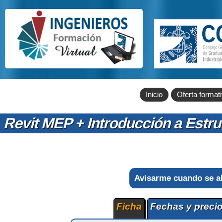
Inicio
Oferta format
Revit MEP + Introducción a Estru
Avisarme cuando se a
Ficha
Fechas y preci