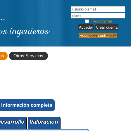
..
Recordarme
os ingenieros
Crear cuenta
Recuperar contraseña
as
Otros Servicios
 información completa
esarrollo
Valoración