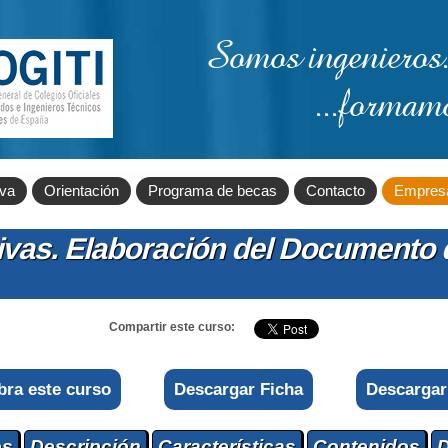
Somos ingenieros.
...formam
iva
Orientación
Programa de becas
Contacto
Empres
ivas. Elaboración del Documento 
Compartir este curso:
bra este curso
Descargar Ficha
Descargar
os
Descripción
Características
Contenidos
D