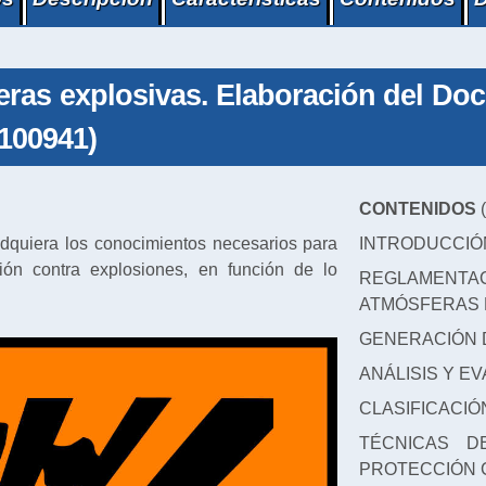
eras explosivas. Elaboración del Do
100941)
CONTENIDOS
(
dquiera los conocimientos necesarios para
INTRODUCCIÓ
ión contra explosiones, en función de lo
REGLAMEN
ATMÓSFERAS 
GENERACIÓN 
ANÁLISIS Y E
CLASIFICACIÓ
TÉCNICAS D
PROTECCIÓN 