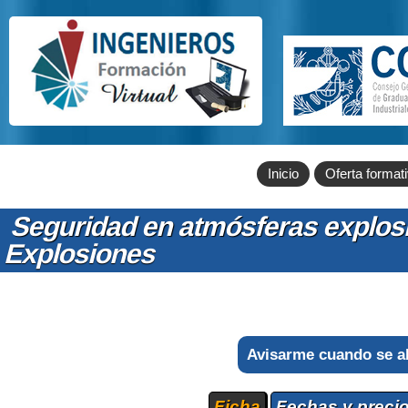
Inicio
Oferta format
Seguridad en atmósferas explos
Explosiones
Avisarme cuando se a
Ficha
Fechas y preci