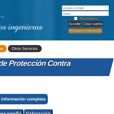
..
Recordarme
os ingenieros
Crear cuenta
Recuperar contraseña
as
Otros Servicios
de Protección Contra
 información completa
esarrollo
Valoración