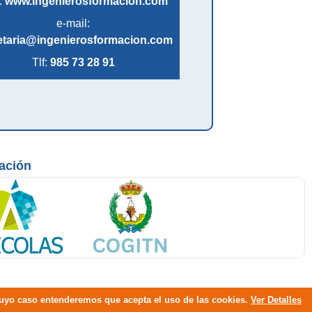
:
www.ingenierosformacion.com
e-mail:
etaria@ingenierosformacion.com
Tlf:
985 73 28 91
mación
 cuyo caso entenderemos que acepta el uso de las cookies.
Ver Detalles