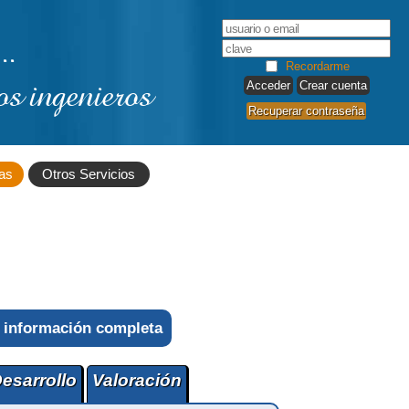
..
Recordarme
os ingenieros
Crear cuenta
Recuperar contraseña
as
Otros Servicios
 información completa
esarrollo
Valoración