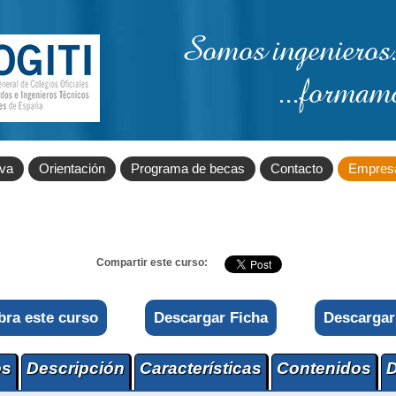
Somos ingenieros.
...formam
iva
Orientación
Programa de becas
Contacto
Empres
Compartir este curso:
bra este curso
Descargar Ficha
Descargar
os
Descripción
Características
Contenidos
D