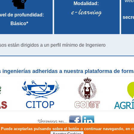
web
Modalidad:
vel de profundidad:
secr
Básico*
sos están dirigidos a un perfil mínimo de Ingeniero
 ingenierías adheridas a nuestra plataforma de for
Síguenos en...
io. Puede aceptarlas pulsando sobre el botón o continuar navegando, en