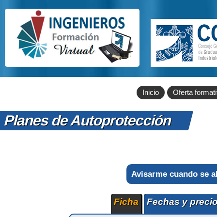
Inicio
Oferta format
Planes de Autoprotección
Avisarme cuando se a
Ficha
Fechas y preci