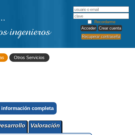
..
Recordarme
os ingenieros
Crear cuenta
Recuperar contraseña
as
Otros Servicios
 información completa
esarrollo
Valoración