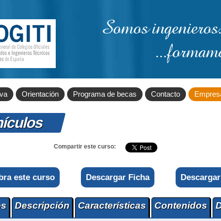
Somos ingenieros.
...formam
iva
Orientación
Programa de becas
Contacto
Empres
hículos
Compartir este curso:
bra este curso
Descargar Ficha
Descargar
os
Descripción
Características
Contenidos
D