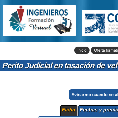
Inicio
Oferta format
Perito Judicial en tasación de ve
Avisarme cuando se a
Ficha
Fechas y preci