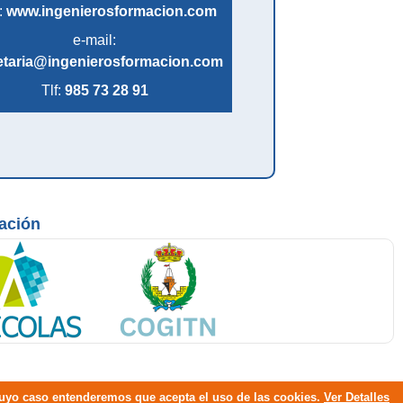
:
www.ingenierosformacion.com
e-mail:
etaria@ingenierosformacion.com
Tlf:
985 73 28 91
mación
 cuyo caso entenderemos que acepta el uso de las cookies.
Ver Detalles