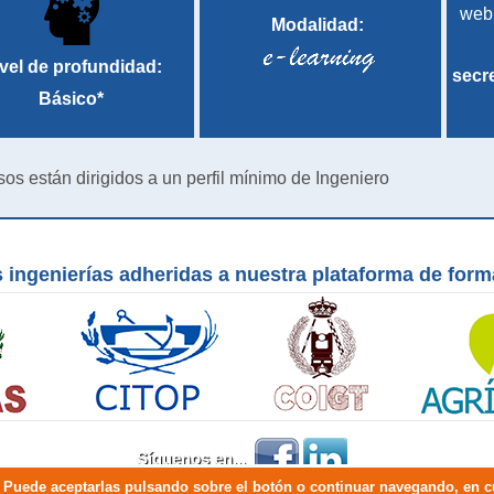
web
Modalidad:
vel de profundidad:
secr
Básico*
sos están dirigidos a un perfil mínimo de Ingeniero
 ingenierías adheridas a nuestra plataforma de for
Síguenos en...
io. Puede aceptarlas pulsando sobre el botón o continuar navegando, en