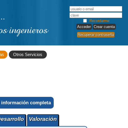
..
Recordarme
os ingenieros
Crear cuenta
Recuperar contraseña
as
Otros Servicios
 información completa
esarrollo
Valoración