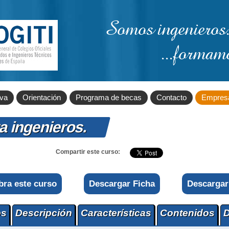
Somos ingenieros.
...formam
iva
Orientación
Programa de becas
Contacto
Empres
ra ingenieros.
Compartir este curso:
bra este curso
Descargar Ficha
Descargar
os
Descripción
Características
Contenidos
D