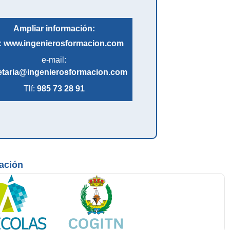
Ampliar información:
:
www.ingenierosformacion.com
e-mail:
etaria@ingenierosformacion.com
Tlf:
985 73 28 91
mación