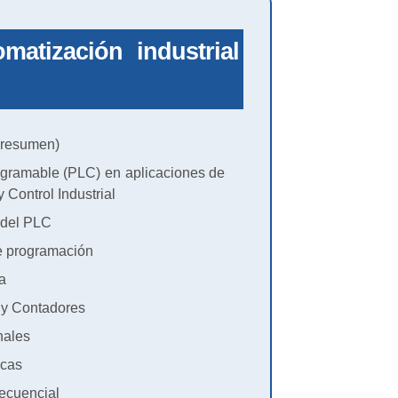
atización industrial
resumen)
gramable (PLC) en aplicaciones de
 Control Industrial
a del PLC
 programación
a
 y Contadores
nales
icas
ecuencial