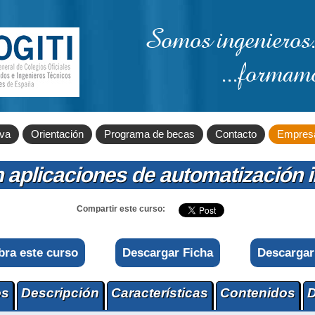
Somos ingenieros.
...formam
iva
Orientación
Programa de becas
Contacto
Empres
plicaciones de automatización i
Compartir este curso:
bra este curso
Descargar Ficha
Descargar
os
Descripción
Características
Contenidos
D