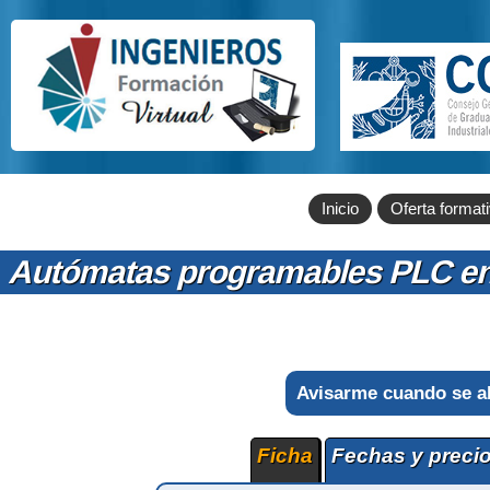
Inicio
Oferta format
Autómatas programables PLC en a
Avisarme cuando se a
Ficha
Fechas y preci