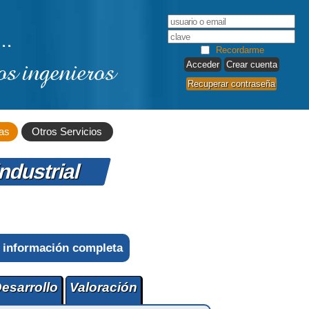
..
Recordarme
os ingenieros
Crear cuenta
Recuperar contraseña
as
Otros Servicios
ndustrial
 información completa
esarrollo
Valoración