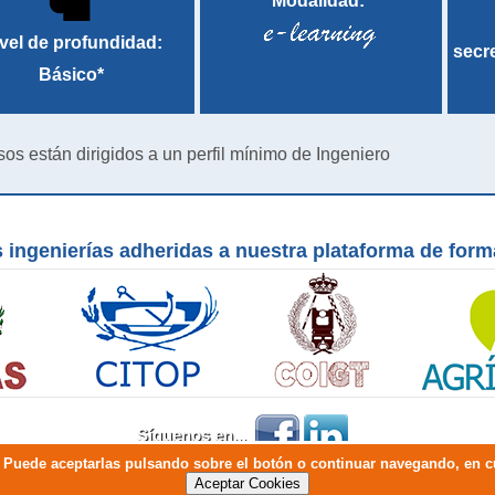
Modalidad:
vel de profundidad:
secr
Básico*
sos están dirigidos a un perfil mínimo de Ingeniero
 ingenierías adheridas a nuestra plataforma de for
Síguenos en...
io. Puede aceptarlas pulsando sobre el botón o continuar navegando, en
2026 COGITI Consejo General de la Ingeniería Técnica Industrial de España - Todos los derecho