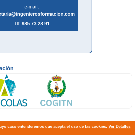
e-mail:
etaria@ingenierosformacion.com
Tlf:
985 73 28 91
mación
 cuyo caso entenderemos que acepta el uso de las cookies.
Ver Detalles
s reservados.